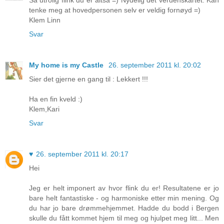
Så utrolig flink du er altså =) Nydelig det verdenskartet. Kan
tenke meg at hovedpersonen selv er veldig fornøyd =)
Klem Linn
Svar
My home is my Castle
26. september 2011 kl. 20:02
Sier det gjerne en gang til : Lekkert !!!
Ha en fin kveld :)
Klem,Kari
Svar
♥
26. september 2011 kl. 20:17
Hei
Jeg er helt imponert av hvor flink du er! Resultatene er jo
bare helt fantastiske - og harmoniske etter min mening. Og
du har jo bare drømmehjemmet. Hadde du bodd i Bergen
skulle du fått kommet hjem til meg og hjulpet meg litt... Men