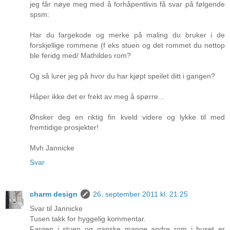
jeg får nøye meg med å forhåpentlivis få svar på følgende
spsm:
Har du fargekode og merke på maling du bruker i de
forskjellige rommene (f eks stuen og det rommet du nettop
ble feridg med/ Mathildes rom?
Og så lurer jeg på hvor du har kjøpt speilet ditt i gangen?
Håper ikke det er frekt av meg å spørre...
Ønsker deg en riktig fin kveld videre og lykke til med
fremtidige prosjekter!
Mvh Jannicke
Svar
charm design
26. september 2011 kl. 21:25
Svar til Jannicke
Tusen takk for hyggelig kommentar.
Fargen i stuen og ganske mange andre rom i huset er