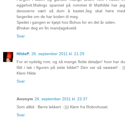
eggehvit.Malings spannet på rommet til Mathilde har jeg
dessverre vært så dum å kastet.Jeg skal høre med
fargerike om de har koden til meg.
Speilet i gangen er kjøpt hos Bohus for en del år siden.
Ønsker deg en fin mandagskveld
Svar
HildeP.
26. september 2011 kl. 21:29
For et nydelig rom, og så mange flotte detaljer! hvor har du
fått i tak i figuren på siste bildet? Den var så søøøøt! : ))
Klem Hilde
Svar
Anonym
26. september 2011 kl. 23:37
Som alltid : Berre lekkert :-))) Klem fra Robrohuset.
Svar