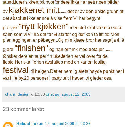
stund,lurer sikkert på hvorfor dere ikke har sett noen bilder
kjøkkenet mitt
av
.......det er av den enkle grunn at
det absolutt ikke er noe å vise
frem
.Vi har begynt
"nytt kjøkken"
prosjekt
men det skal være akkurat
sånn som vi vil ha det før vi starter og det kan ta litt tid.Men
planleggingen er påbegynt.Og min kjære bror har sagt ja til å
"finishen"
gjøre
og han er flink med detaljer.........
Ønsker dere en super fin uke,ferien er vel over for de
fleste.Her skal ferien avsluttes med en kanon festlig
festival
til helgen.Det er nemlig årets høyde punkt her i
vår lille by.20 personer i party telt i haven,vi gleder oss.
charm design
kl.18.30
onsdag, august 12, 2009
23 kommentarer:
Hokusfiliokus
12. august 2009 kl. 23:36