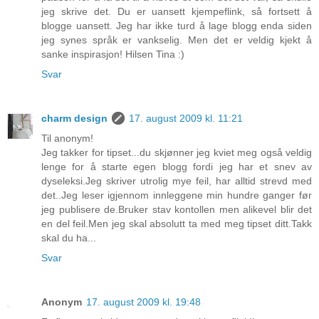
jeg skrive det. Du er uansett kjempeflink, så fortsett å
blogge uansett. Jeg har ikke turd å lage blogg enda siden
jeg synes språk er vankselig. Men det er veldig kjekt å
sanke inspirasjon! Hilsen Tina :)
Svar
charm design
17. august 2009 kl. 11:21
Til anonym!
Jeg takker for tipset...du skjønner jeg kviet meg også veldig
lenge for å starte egen blogg fordi jeg har et snev av
dyseleksi.Jeg skriver utrolig mye feil, har alltid strevd med
det..Jeg leser igjennom innleggene min hundre ganger før
jeg publisere de.Bruker stav kontollen men alikevel blir det
en del feil.Men jeg skal absolutt ta med meg tipset ditt.Takk
skal du ha...
Svar
Anonym
17. august 2009 kl. 19:48