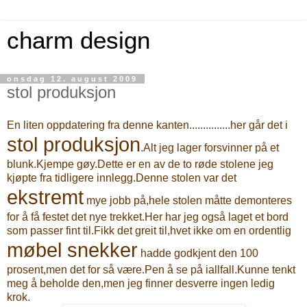
charm design
onsdag 12. august 2009
stol produksjon
En liten oppdatering
fra
denne kanten...............her går det i
stol produksjon
.Alt jeg lager forsvinner på et
blunk.Kjempe gøy.Dette er en av de to røde stolene jeg
kjøpte
fra
tidligere innlegg.Denne stolen var det
ekstremt
mye jobb på,hele stolen måtte demonteres
for å
få
festet det nye trekket.Her har jeg også laget et bord
som passer fint til.Fikk det greit til,
hvet
ikke om en ordentlig
møbel snekker
hadde godkjent den 100
prosent,men det for så være.Pen å se på
iallfall
.Kunne tenkt
meg å beholde den,men jeg finner desverre ingen ledig
krok.