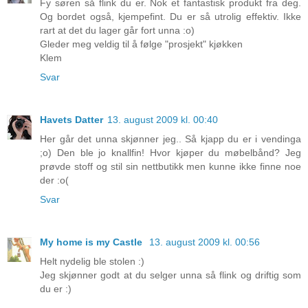
Fy søren så flink du er. Nok et fantastisk produkt fra deg.
Og bordet også, kjempefint. Du er så utrolig effektiv. Ikke
rart at det du lager går fort unna :o)
Gleder meg veldig til å følge "prosjekt" kjøkken
Klem
Svar
Havets Datter
13. august 2009 kl. 00:40
Her går det unna skjønner jeg.. Så kjapp du er i vendinga
;o) Den ble jo knallfin! Hvor kjøper du møbelbånd? Jeg
prøvde stoff og stil sin nettbutikk men kunne ikke finne noe
der :o(
Svar
My home is my Castle
13. august 2009 kl. 00:56
Helt nydelig ble stolen :)
Jeg skjønner godt at du selger unna så flink og driftig som
du er :)