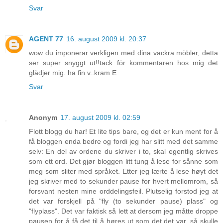
Svar
AGENT 77
16. august 2009 kl. 20:37
wow du imponerar verkligen med dina vackra möbler, detta
ser super snyggt ut!!tack för kommentaren hos mig det
glädjer mig. ha fin v..kram E
Svar
Anonym
17. august 2009 kl. 02:59
Flott blogg du har! Et lite tips bare, og det er kun ment for å
få bloggen enda bedre og fordi jeg har slitt med det samme
selv: En del av ordene du skriver i to, skal egentlig skrives
som ett ord. Det gjør bloggen litt tung å lese for sånne som
meg som sliter med språket. Etter jeg lærte å lese høyt det
jeg skriver med to sekunder pause for hvert mellomrom, så
forsvant nesten mine orddelingsfeil. Plutselig forstod jeg at
det var forskjell på "fly (to sekunder pause) plass" og
"flyplass". Det var faktisk så lett at dersom jeg måtte droppe
pausen for å få det til å høres ut som det det var, så skulle